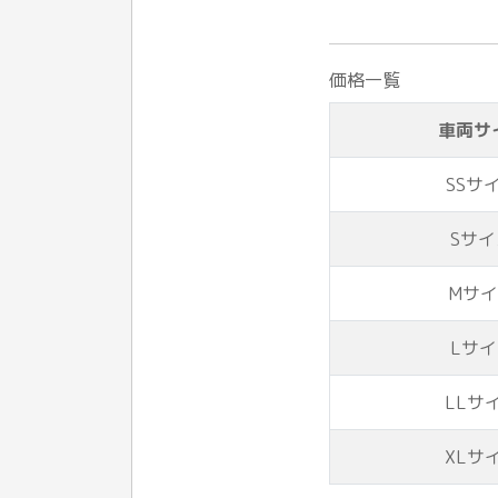
価格一覧
車両サ
SSサ
Sサイ
Mサ
Lサ
LLサ
XLサ