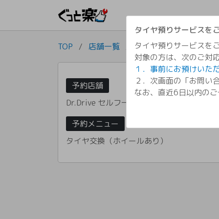
タイヤ預りサービスを
タイヤ預りサービスをご
TOP
/
店舗一覧
/
Dr.Drive セルフ一関店
対象の方は、次のご対
１．事前にお預けいた
２．次画面の「お問い合
予約店舗
なお、直近6日以内の
Dr.Drive セルフ一関店
予約メニュー
タイヤ交換（ホイールあり）