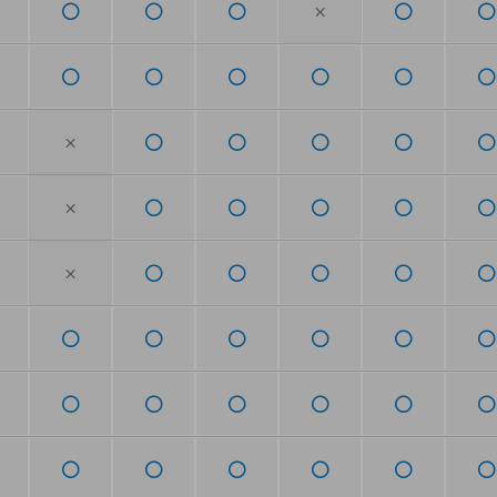
×
×
×
×